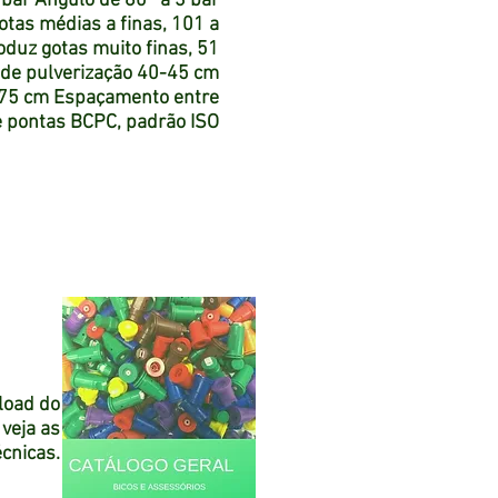
bar Angulo de 80° a 3 bar
tas médias a finas, 101 a
duz gotas muito finas, 51
 de pulverização 40-45 cm
0-75 cm Espaçamento entre
e pontas BCPC, padrão ISO
load do
 veja as
écnicas.