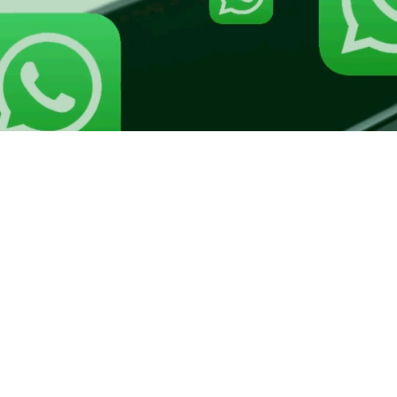
IMEP -
Avenida 
CEP 
+55 14 
©2020 by IMEP Agrícola. Todos os Direitos Reservados IMEP.