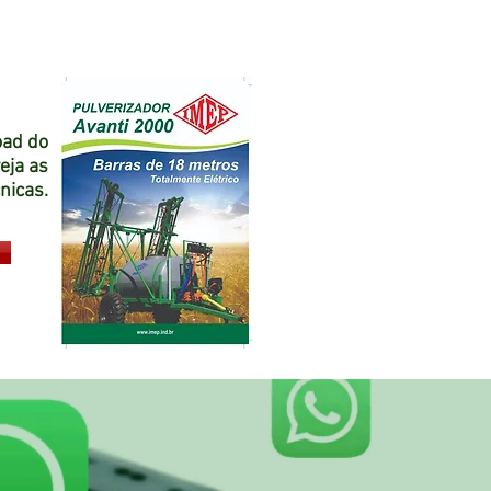
oad do
veja as
cnicas.