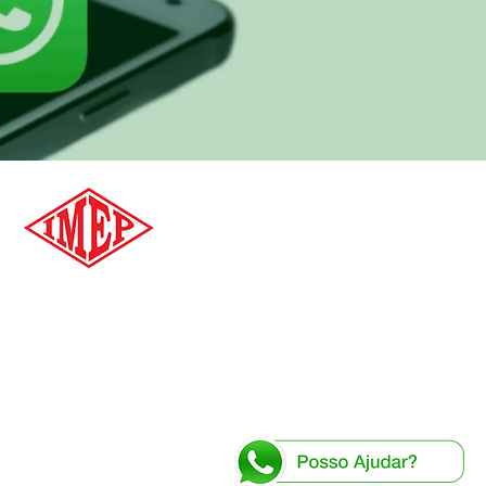
 Indústria Mecânica Pompéia LTDA.
Industrial, 200 - Distrito Industrial I
17586-202 Pompéia-SP / Brasil
3405-1400 | +55 14 99669-0143
imep@imep.ind.br