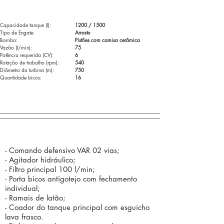
Especificações Técnicas:
Capacidade tanque (l):
1200 / 1500
Tipo de Engate:
Arrasto
Bomba:
Pistões com camisa cerâmica
Vazão (l/min):
75
Potência requerida (CV):
6
Rotação de trabalho (rpm):
540
Diâmetro da turbina (m):
750
Quantidade bicos:
16
Componentes Standard (de série):
- Comando defensivo VAR 02 vias;
- Agitador hidráulico;
- Filtro principal 100 l/min;
- Porta bicos antigotejo com fechamento
individual;
- Ramais de latão;
- Coador do tanque principal com esguicho
lava frasco.