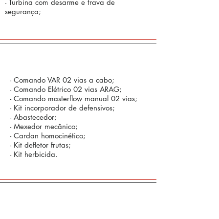
- Turbina com desarme e trava de
segurança;
Opcionais:
- Comando VAR 02 vias a cabo;
- Comando Elétrico 02 vias ARAG;
- Comando masterflow manual 02 vias;
- Kit incorporador de defensivos;
- Abastecedor;
- Mexedor mecânico;
- Cardan homocinético;
- Kit defletor frutas;
- Kit herbicida.
Comandos Defensivos e Tecnologia em
Agricultura de Precisão