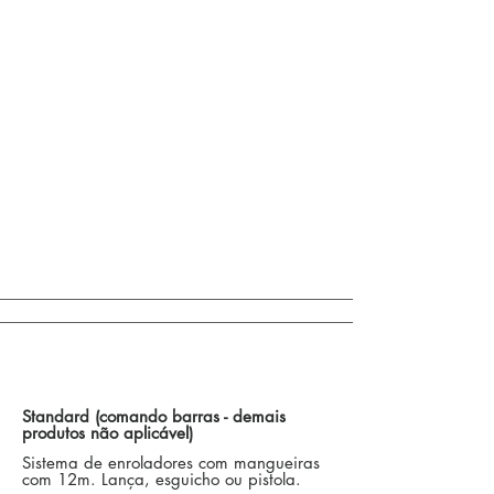
Comando de Acionamentos de Barras /
Outros Opcionais
Standard (comando barras - demais
produtos não aplicável)
Sistema de enroladores com mangueiras
com 12m. Lança, esguicho ou pistola.