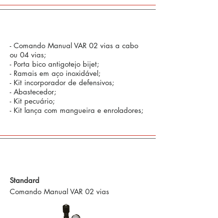
Opcionais:
- Comando Manual VAR 02 vias a cabo
ou 04 vias;
- Porta bico antigotejo bijet;
- Ramais em aço inoxidável;
- Kit incorporador de defensivos;
- Abastecedor;
- Kit pecuário;
- Kit lança com mangueira e enroladores;
Comandos Defensivos e Tecnologia em
Agricultura de Precisão
Standard
Comando Manual VAR 02 vias