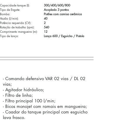
Capacidade tanque (l):
300/400/600/800
Tipo de Engate:
Acoplado 3 pontos
Bomba:
Pistões com camisa cerâmica
Vazão (l/min):
40
Potência requerida (CV):
2
Rotação de trabalho (rpm):
540
Comprimento mangueira (m):
12
Tipo de lança:
Lança 600 / Esguicho / Pistola
Componentes Standard (de série):
- Comando defensivo VAR 02 vias / DL 02
vias;
- Agitador hidráulico;
- Filtro de linha;
- Filtro principal 100 l/min;
- Bicos monojet com ramais em mangueira;
- Coador do tanque principal com esguicho
lava frasco.